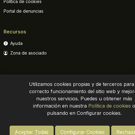
Política de cookies
Portal de denuncias
Recursos
Ayuda
Zona de asociado
Utilizamos cookies propias y de terceros para 
correcto funcionamiento del sitio web y mejor
nuestros servicios. Puedes u obtener más
Política de privacidad
Aviso legal
Site map
información en nuestra
Política de cookies
pulsando en Configurar cookies.
Aceptar Todas
Configurar Cookies
Rechaza
© Asemesa 2024. Todos los derechos reservados
-