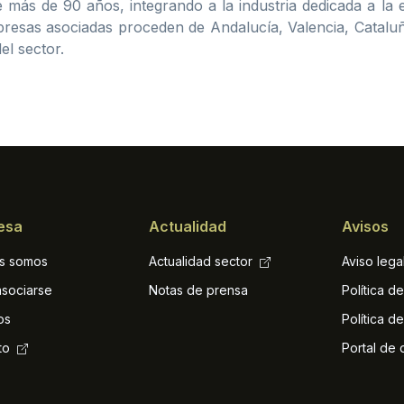
ás de 90 años, integrando a la industria dedicada a la e
resas asociadas proceden de Andalucía, Valencia, Cataluñ
el sector.
esa
Actualidad
Avisos
s somos
Actualidad sector
Aviso lega
sociarse
Notas de prensa
Política d
os
Política d
to
Portal de 