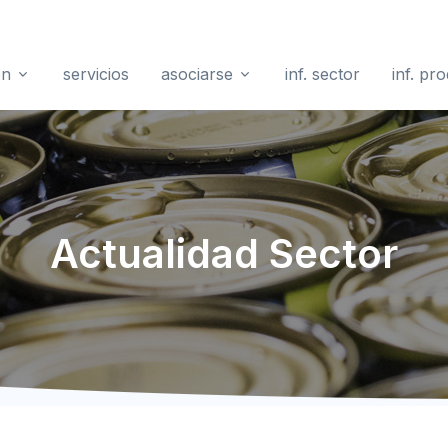
ón
servicios
asociarse
inf. sector
inf. pr
Actualidad Sector