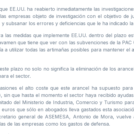
e EE.UU. ha reabierto inmediatamente las investigaciones
as empresas objeto de investigación con el objetivo de j
y subsanar los errores y deficiencias que le ha indicado l
las medidas que implemente EE.UU. dentro del plazo estab
 gravamen que tiene que ver con las subvenciones de la PAC
 a utilizar todas las artimañas posibles para mantener el 
te plazo no solo no significa la eliminación de los aranc
ara el sector.
iones el alto coste que este arancel ha supuesto para 
), sin que hasta el momento el sector haya recibido ayudas
tado del Ministerio de Industria, Comercio y Turismo para
 euros que sólo en abogados lleva gastados esta asociaci
ecretario general de ASEMESA, Antonio de Mora, vuelve 
as de las empresas como los gastos de defensa.