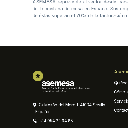
ASEMESA representa al sector desde hace m
de la aceituna de mesa en España. Sus emp
de éstas superan el 70% de la facturación d
Asem
Quiéne
Cómo a
Servici
C/ Mesón del Moro 1. 41004 Sevilla
Contac
- España
+34 954 22 94 85