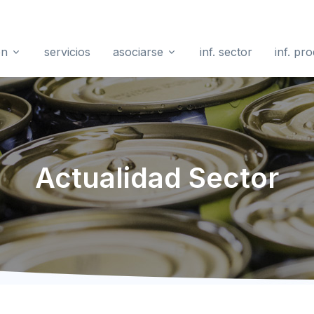
ón
servicios
asociarse
inf. sector
inf. pr
Actualidad Sector