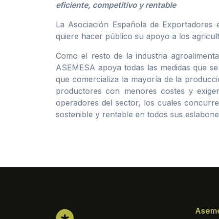
eficiente, competitivo y rentable
La Asociación Española de Exportadores e
quiere hacer público su apoyo a los agricul
Como el resto de la industria agroalimenta
ASEMESA apoya todas las medidas que se ad
que comercializa la mayoría de la producci
productores con menores costes y exigenc
operadores del sector, los cuales concurr
sostenible y rentable en todos sus eslabone
Asem