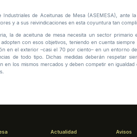
 Industriales de Aceitunas de Mesa (ASEMESA), ante la 
tores y a sus reivindicaciones en esta coyuntura tan compl
ria, la de aceituna de mesa necesita un sector primario e
opten con esos objetivos, teniendo en cuenta siempre la
ón en el exterior –casi el 70 por ciento– en un entorno 
ias de todo tipo. Dichas medidas deberán respetar siemp
en en los mismos mercados y deben competir en igualdad 
s.
esa
Actualidad
Avisos