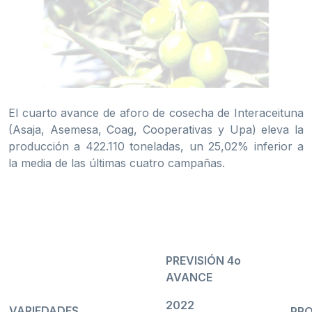
El cuarto avance de aforo de cosecha de Interaceituna
(Asaja, Asemesa, Coag, Cooperativas y Upa) eleva la
producción a 422.110 toneladas, un 25,02% inferior a
la media de las últimas cuatro campañas.
COMPAR
CAM
PREVISIÓN
4
o
AVANCE
2022
VARIEDADES
PROD