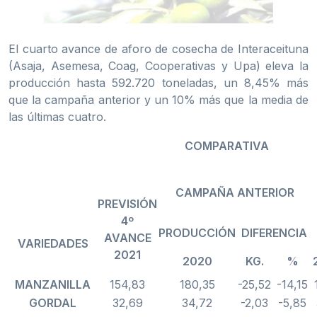
El cuarto avance de aforo de cosecha de Interaceituna
(Asaja, Asemesa, Coag, Cooperativas y Upa) eleva la
producción hasta 592.720 toneladas, un 8,45% más
que la campaña anterior y un 10% más que la media de
las últimas cuatro.
COMPARATIVA
CA
MPAÑA ANTERIOR
PREVISIÓN
4
º
P
R
ODUCCIÓN
D
I
FERENCIA
AVANCE
V
AR
IE
DAD
E
S
2021
2020
K
G.
%
MANZANILLA
154,83
180,35
-25,52
-14,15
GO
RDAL
32,69
34,72
-2,03
-5,85