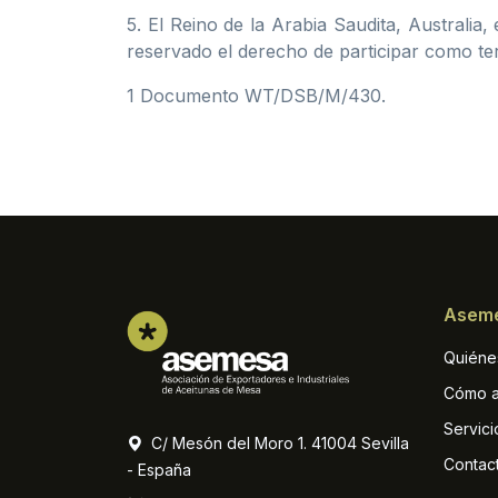
5. El Reino de la Arabia Saudita, Australia,
reservado el derecho de participar como te
1 Documento WT/DSB/M/430.
Asem
Quiéne
Cómo a
Servici
C/ Mesón del Moro 1. 41004 Sevilla
Contac
- España