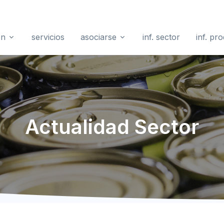
ón
servicios
asociarse
inf. sector
inf. pr
Actualidad Sector