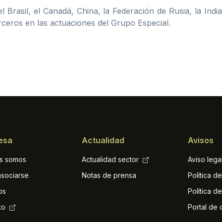
 el Brasil, el Canadá, China, la Federación de Rusia, la In
rceros en las actuaciones del Grupo Especial.
esa
Actualidad
Avisos
s somos
Actualidad sector
Aviso lega
sociarse
Notas de prensa
Política d
os
Política d
to
Portal de 