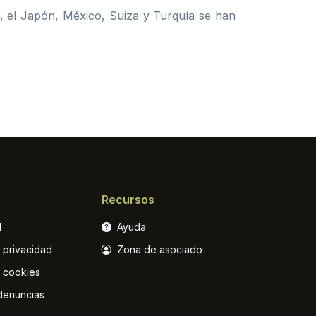
dia, el Japón, México, Suiza y Turquía se han
Recursos
l
Ayuda
e privacidad
Zona de asociado
e cookies
denuncias