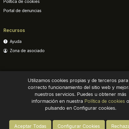
Política de cookies
Portal de denuncias
Recursos
Ayuda
Zona de asociado
Utilizamos cookies propias y de terceros para 
correcto funcionamiento del sitio web y mejor
nuestros servicios. Puedes u obtener más
Política de privacidad
Aviso legal
Site map
información en nuestra
Política de cookies
pulsando en Configurar cookies.
Aceptar Todas
Configurar Cookies
Rechaza
© Asemesa 2024. Todos los derechos reservados
-