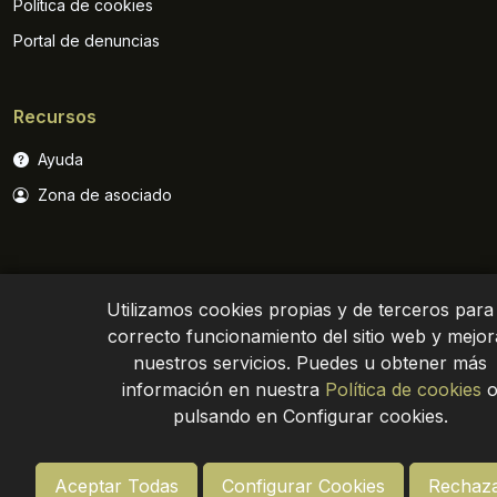
Política de cookies
Portal de denuncias
Recursos
Ayuda
Zona de asociado
Utilizamos cookies propias y de terceros para 
correcto funcionamiento del sitio web y mejor
nuestros servicios. Puedes u obtener más
Política de privacidad
Aviso legal
Site map
información en nuestra
Política de cookies
pulsando en Configurar cookies.
Aceptar Todas
Configurar Cookies
Rechaza
© Asemesa 2024. Todos los derechos reservados
-