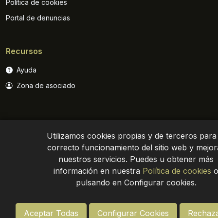
Política de cookies
Portal de denuncias
Recursos
Ayuda
Zona de asociado
Utilizamos cookies propias y de terceros para 
correcto funcionamiento del sitio web y mejor
nuestros servicios. Puedes u obtener más
Política de privacidad
Aviso legal
Site map
información en nuestra
Política de cookies
pulsando en Configurar cookies.
Aceptar Todas
Configurar Cookies
Rechaza
© Asemesa 2024. Todos los derechos reservados
-