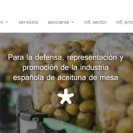
ón
servicios
asociarse
inf. sector
inf. pr