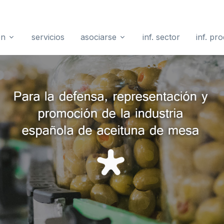
ón
servicios
asociarse
inf. sector
inf. pr