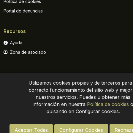
Política de cookies
Portal de denuncias
Recursos
Ayuda
Zona de asociado
Utilizamos cookies propias y de terceros para 
correcto funcionamiento del sitio web y mejor
nuestros servicios. Puedes u obtener más
Política de privacidad
Aviso legal
Site map
información en nuestra
Política de cookies
pulsando en Configurar cookies.
Aceptar Todas
Configurar Cookies
Rechaza
© Asemesa 2024. Todos los derechos reservados
-